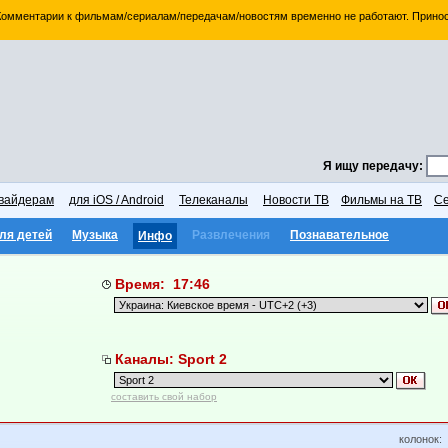
 Комментарии к фильмам/сериалам/передачам/новостям временно не работают. Принос
Я ищу передачу:
вайдерам
для iOS / Android
Телеканалы
Новости ТВ
Фильмы на ТВ
Се
ля детей
Музыка
Развлечения
Познавательное
Инфо
Время: 17:46
Каналы: Sport 2
составить свой набор
колонок: