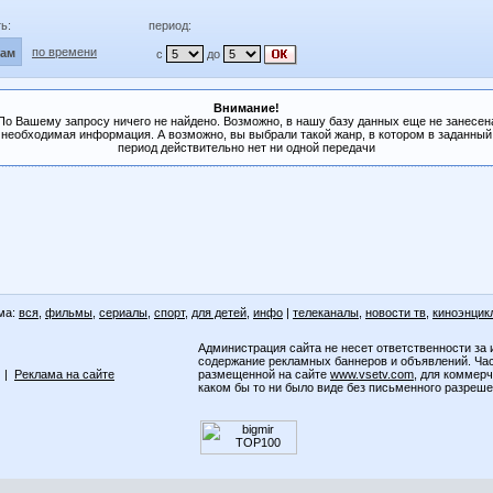
ь:
период:
по времени
лам
с
до
Внимание!
По Вашему запросу ничего не найдено. Возможно, в нашу базу данных еще не занесен
необходимая информация. А возможно, вы выбрали такой жанр, в котором в заданный
период действительно нет ни одной передачи
ма:
вся
,
фильмы
,
сериалы
,
спорт
,
для детей
,
инфо
|
телеканалы
,
новости тв
,
киноэнцик
Администрация сайта не несет ответственности за 
содержание рекламных баннеров и объявлений. Ча
|
Реклама на сайте
размещенной на сайте
www.vsetv.com
, для коммер
каком бы то ни было виде без письменного разреш