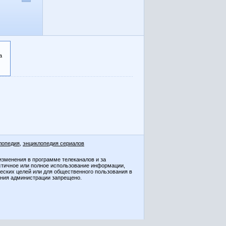
а
лопедия
,
энциклопедия сериалов
изменения в программе телеканалов и за
стичное или полное использование информации,
ческих целей или для общественного пользования в
ения администрации запрещено.