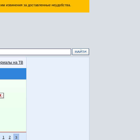
им извинения за доставленные неудобства.
риалы на ТВ
1
2
3