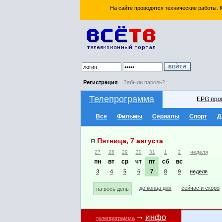
На сайте проводятся технические работы.
Регистрация
Забыли пароль?
Телепрограмма
EPG про
Все
Фильмы
Сериалы
Спорт
Д
Пятница, 7 августа
27
28
29
30
31
1
2
неделя
пн
вт
ср
чт
пт
сб
вс
7
3
4
5
6
8
9
неделя
до конца дня
сейчас и скоро
на весь день
инфо
телепрограмма