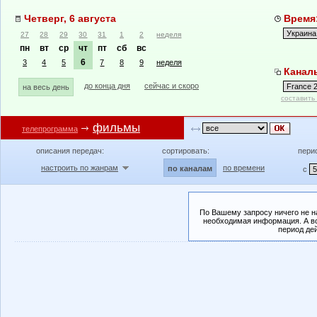
Четверг, 6 августа
Время:
27
28
29
30
31
1
2
неделя
пн
вт
ср
чт
пт
сб
вс
6
3
4
5
7
8
9
неделя
Каналы
до конца дня
сейчас и скоро
на весь день
составить
фильмы
телепрограмма
описания передач:
сортировать:
пери
настроить по жанрам
по времени
по каналам
с
По Вашему запросу ничего не н
необходимая информация. А во
период де