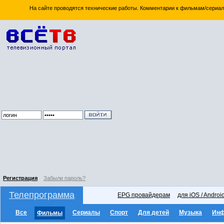
На сайте проводятся технические работы. Комментарии к фильмам/сериал
Регистрация
Забыли пароль?
Телепрограмма
EPG провайдерам
для iOS / Androi
Все
Сериалы
Спорт
Для детей
Музыка
Ин
Фильмы