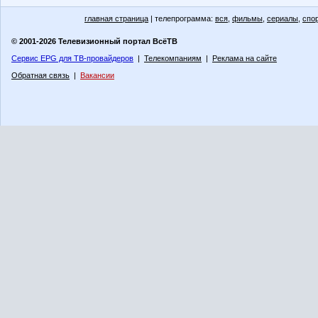
главная страница
| телепрограмма:
вся
,
фильмы
,
сериалы
,
спо
© 2001-2026 Телевизионный портал ВсёТВ
Сервис EPG для ТВ-провайдеров
|
Телекомпаниям
|
Реклама на сайте
Обратная связь
|
Вакансии