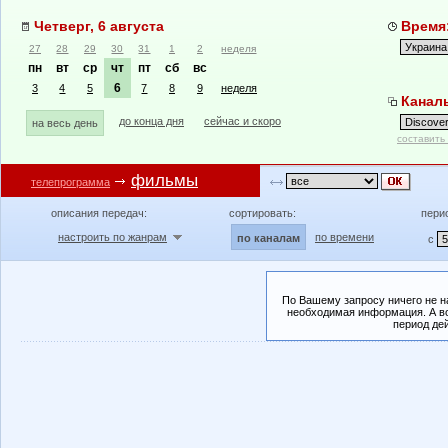
Четверг, 6 августа
Время:
27
28
29
30
31
1
2
неделя
пн
вт
ср
чт
пт
сб
вс
6
3
4
5
7
8
9
неделя
Каналы
до конца дня
сейчас и скоро
на весь день
составить
фильмы
телепрограмма
описания передач:
сортировать:
пери
настроить по жанрам
по времени
по каналам
с
По Вашему запросу ничего не н
необходимая информация. А во
период де