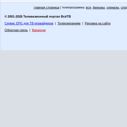
главная страница
| телепрограмма:
вся
,
фильмы
,
сериалы
,
спо
© 2001-2026 Телевизионный портал ВсёТВ
Сервис EPG для ТВ-провайдеров
|
Телекомпаниям
|
Реклама на сайте
Обратная связь
|
Вакансии