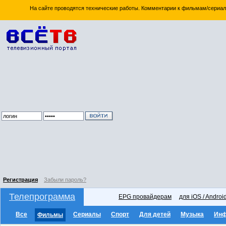
На сайте проводятся технические работы. Комментарии к фильмам/сериал
Регистрация
Забыли пароль?
Телепрограмма
EPG провайдерам
для iOS / Androi
Все
Сериалы
Спорт
Для детей
Музыка
Ин
Фильмы