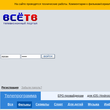
На сайте проводятся технические работы. Комментарии к фильмам/сериал
Регистрация
Забыли пароль?
Телепрограмма
EPG провайдерам
для iOS / Androi
Все
Сериалы
Спорт
Для детей
Музыка
Ин
Фильмы