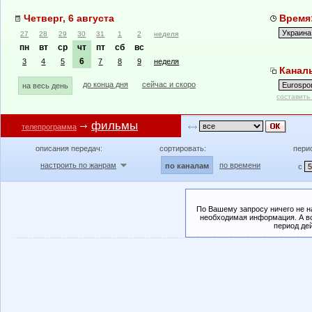
Четверг, 6 августа
Время:
27
28
29
30
31
1
2
неделя
пн
вт
ср
чт
пт
сб
вс
6
3
4
5
7
8
9
неделя
Каналы
до конца дня
сейчас и скоро
на весь день
составить
фильмы
телепрограмма
описания передач:
сортировать:
пери
настроить по жанрам
по времени
по каналам
с
По Вашему запросу ничего не н
необходимая информация. А во
период де