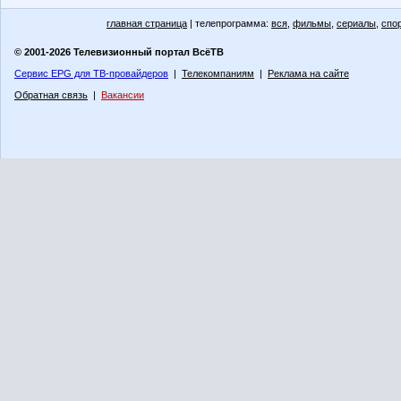
главная страница
| телепрограмма:
вся
,
фильмы
,
сериалы
,
спо
© 2001-2026 Телевизионный портал ВсёТВ
Сервис EPG для ТВ-провайдеров
|
Телекомпаниям
|
Реклама на сайте
Обратная связь
|
Вакансии