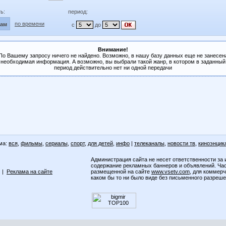
ь:
период:
по времени
лам
с
до
Внимание!
По Вашему запросу ничего не найдено. Возможно, в нашу базу данных еще не занесен
необходимая информация. А возможно, вы выбрали такой жанр, в котором в заданный
период действительно нет ни одной передачи
ма:
вся
,
фильмы
,
сериалы
,
спорт
,
для детей
,
инфо
|
телеканалы
,
новости тв
,
киноэнцик
Администрация сайта не несет ответственности за 
содержание рекламных баннеров и объявлений. Ча
|
Реклама на сайте
размещенной на сайте
www.vsetv.com
, для коммер
каком бы то ни было виде без письменного разреш