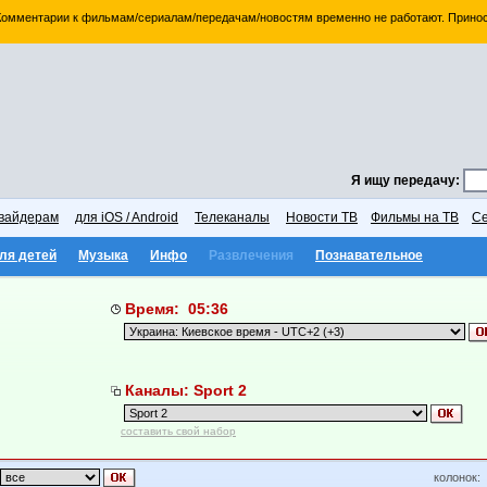
 Комментарии к фильмам/сериалам/передачам/новостям временно не работают. Принос
Я ищу передачу:
вайдерам
для iOS / Android
Телеканалы
Новости ТВ
Фильмы на ТВ
Се
ля детей
Музыка
Инфо
Развлечения
Познавательное
Время: 05:36
Каналы: Sport 2
составить свой набор
колонок: