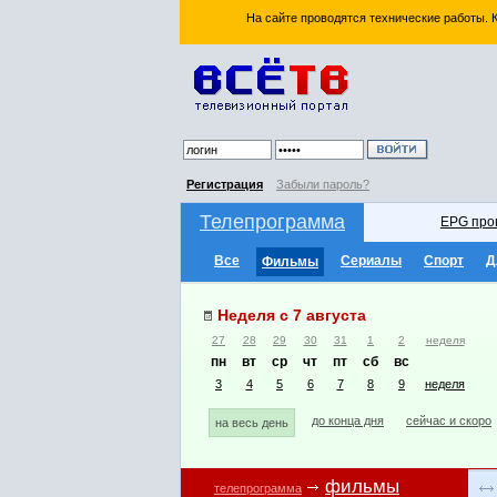
На сайте проводятся технические работы.
Регистрация
Забыли пароль?
Телепрограмма
EPG про
Все
Сериалы
Спорт
Д
Фильмы
Неделя с 7 августа
27
28
29
30
31
1
2
неделя
пн
вт
ср
чт
пт
сб
вс
3
4
5
6
7
8
9
неделя
до конца дня
сейчас и скоро
на весь день
фильмы
телепрограмма