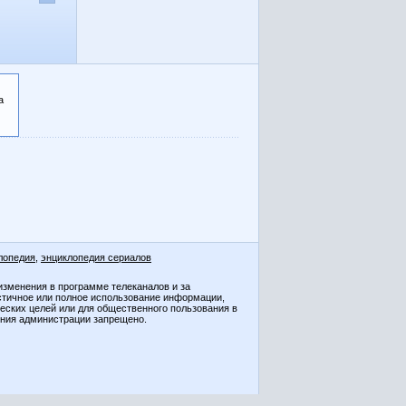
а
лопедия
,
энциклопедия сериалов
изменения в программе телеканалов и за
стичное или полное использование информации,
ческих целей или для общественного пользования в
ения администрации запрещено.