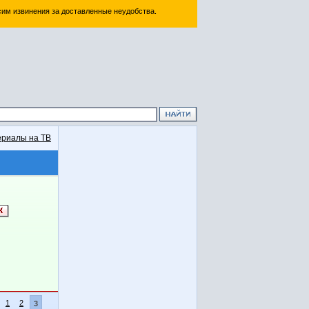
им извинения за доставленные неудобства.
риалы на ТВ
1
2
3