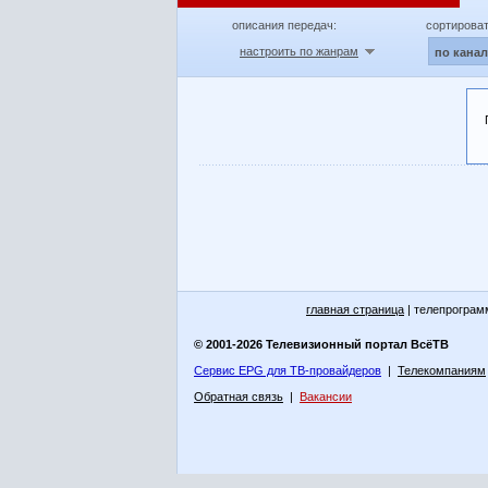
описания передач:
сортироват
настроить по жанрам
по кана
главная страница
| телепрограм
© 2001-2026 Телевизионный портал ВсёТВ
Сервис EPG для ТВ-провайдеров
|
Телекомпаниям
Обратная связь
|
Вакансии