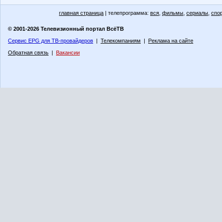
главная страница
| телепрограмма:
вся
,
фильмы
,
сериалы
,
спо
© 2001-2026 Телевизионный портал ВсёТВ
Сервис EPG для ТВ-провайдеров
|
Телекомпаниям
|
Реклама на сайте
Обратная связь
|
Вакансии