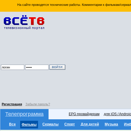
На сайте проводятся технические работы. Комментарии к фильмам/сериал
Регистрация
Забыли пароль?
Телепрограмма
EPG провайдерам
для iOS / Androi
Все
Сериалы
Спорт
Для детей
Музыка
Ин
Фильмы