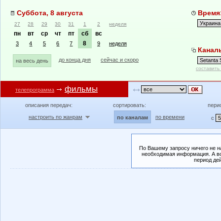
Суббота, 8 августа
Время:
27
28
29
30
31
1
2
неделя
пн
вт
ср
чт
пт
сб
вс
8
3
4
5
6
7
9
неделя
Каналы
до конца дня
сейчас и скоро
на весь день
составить
фильмы
телепрограмма
описания передач:
сортировать:
пери
настроить по жанрам
по времени
по каналам
с
По Вашему запросу ничего не н
необходимая информация. А во
период де