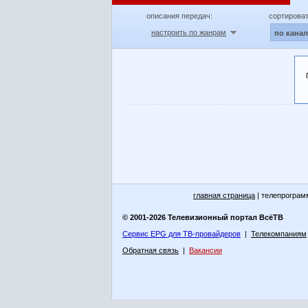
описания передач:
сортироват
настроить по жанрам
по кана
главная страница
| телепрограм
© 2001-2026 Телевизионный портал ВсёТВ
Сервис EPG для ТВ-провайдеров
|
Телекомпаниям
Обратная связь
|
Вакансии