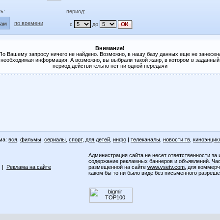
ь:
период:
по времени
лам
с
до
Внимание!
По Вашему запросу ничего не найдено. Возможно, в нашу базу данных еще не занесен
необходимая информация. А возможно, вы выбрали такой жанр, в котором в заданный
период действительно нет ни одной передачи
ма:
вся
,
фильмы
,
сериалы
,
спорт
,
для детей
,
инфо
|
телеканалы
,
новости тв
,
киноэнцик
Администрация сайта не несет ответственности за 
содержание рекламных баннеров и объявлений. Ча
|
Реклама на сайте
размещенной на сайте
www.vsetv.com
, для коммер
каком бы то ни было виде без письменного разреш