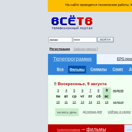
На сайте проводятся технические работы.
Регистрация
Забыли пароль?
Телепрограмма
EPG про
Все
Сериалы
Спорт
Д
Фильмы
Воскресенье, 9 августа
9
3
4
5
6
7
8
неделя
пн
вт
ср
чт
пт
сб
вс
10
11
12
13
14
15
16
неделя
до конца дня
сейчас и скоро
на весь день
фильмы
телепрограмма