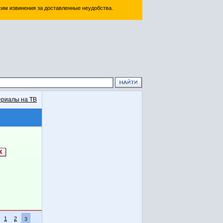
им извинения за доставленные неудобства.
риалы на ТВ
1
2
3