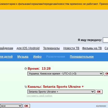
 Комментарии к фильмам/сериалам/передачам/новостям временно не работают. Принос
Я ищу передачу:
вайдерам
для iOS / Android
Телеканалы
Новости ТВ
Фильмы на ТВ
Се
ля детей
Музыка
Инфо
Развлечения
Познавательное
Время: 13:28
Каналы: Setanta Sports Ukraine +
составить свой набор
колонок: