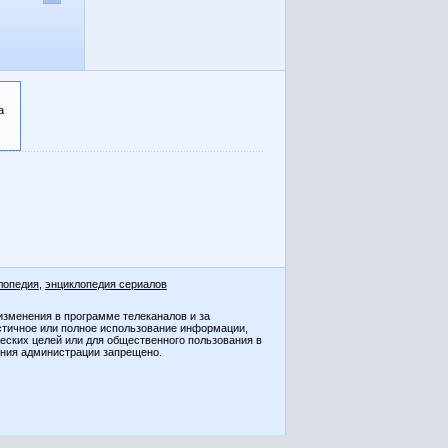
а
лопедия
,
энциклопедия сериалов
изменения в программе телеканалов и за
стичное или полное использование информации,
ческих целей или для общественного пользования в
ения администрации запрещено.