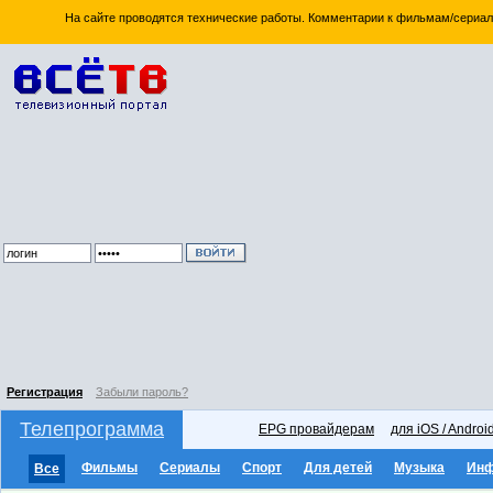
На сайте проводятся технические работы. Комментарии к фильмам/сериал
Регистрация
Забыли пароль?
Телепрограмма
EPG провайдерам
для iOS / Androi
Фильмы
Сериалы
Спорт
Для детей
Музыка
Ин
Все