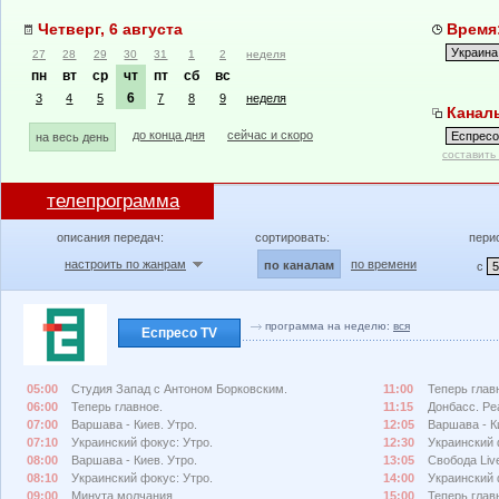
Четверг, 6 августа
Время:
27
28
29
30
31
1
2
неделя
пн
вт
ср
чт
пт
сб
вс
6
3
4
5
7
8
9
неделя
Каналы
до конца дня
сейчас и скоро
на весь день
составить
телепрограмма
описания передач:
сортировать:
пери
настроить по жанрам
по времени
по каналам
с
программа на неделю:
вся
Еспресо TV
05:00
Студия Запад с Антоном Борковским.
11:00
Теперь главн
06:00
Теперь главное.
11:15
Донбасс. Ре
07:00
Варшава - Киев. Утро.
12:05
Варшава - К
07:10
Украинский фокус: Утро.
12:30
Украинский 
08:00
Варшава - Киев. Утро.
13:05
Свобода Liv
08:10
Украинский фокус: Утро.
14:00
Украинский 
09:00
Минута молчания.
15:00
Теперь глав