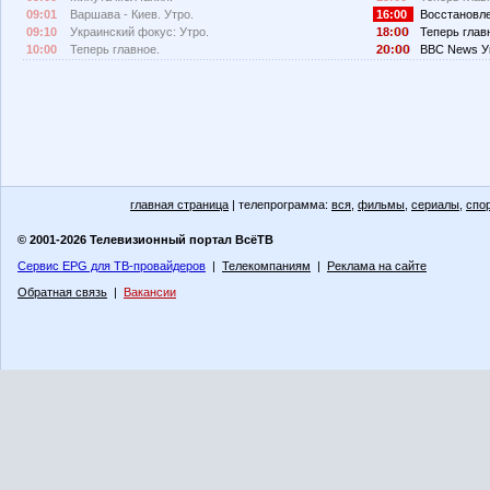
09:01
Варшава - Киев. Утро.
16:00
Восстановле
09:10
Украинский фокус: Утро.
18:
Теперь глав
10:00
Теперь главное.
2
:
BBC News У
главная страница
| телепрограмма:
вся
,
фильмы
,
сериалы
,
спо
© 2001-2026 Телевизионный портал ВсёТВ
Сервис EPG для ТВ-провайдеров
|
Телекомпаниям
|
Реклама на сайте
Обратная связь
|
Вакансии