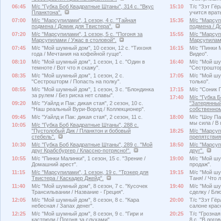
06:45
М/с "Губка Боб Квадратные Штаны", 314 с. "Вкус
15:10
Т/с "Зэт Гёр
Планктона".
учится врать
07:00
М/с "Марсупилами", 1 сезон, 4 с. "Тайная
15:35
М/с "Марсупи
подмена / Домик для Твистера".
подмена / Д
07:20
М/с "Марсупилами", 1 сезон, 5 с. "Погоня за
15:55
М/с "Марсупи
Марсупилами / Ужас в столовой".
Марсупилами
07:45
М/с "Мой шумный дом", 10 сезон, 12 с. "Тихоня
16:15
М/с "Пинки М
года / Мечтания на кофейной гуще".
Видео".
08:10
М/с "Мой шумный дом", 1 сезон, 1 с. "Один в
16:40
М/с "Мой шу
темноте / Вот что я скажу".
"Сестроштор
08:35
М/с "Мой шумный дом", 1 сезон, 2 с.
17:05
М/с "Мой шум
"Сестрошторм / Попасть на полку".
только".
08:55
М/с "Мой шумный дом", 1 сезон, 3 с. "Блондинка
17:15
М/с "Соник П
за рулем / Без риска нет славы".
17:40
М/с "Губка 
09:20
М/с "Уайлд и Пак: дикая стая", 2 сезон, 10 с.
"Затерянный
"Наш реальный Вури-Ворлд / Коллекционер".
собственном
09:45
М/с "Уайлд и Пак: дикая стая", 2 сезон, 11 с.
18:00
М/с "Шоу Пат
мы сила / В
10:05
М/с "Губка Боб Квадратные Штаны", 288 с.
"Пустолобый Дик / Планктон и бобовый
18:25
М/с "Марсупи
стебель".
препятствия
10:30
М/с "Губка Боб Квадратные Штаны", 289 с. "Мой
18:50
М/с "Марсуп
друг Крабсбургер / Классно-потрясно!".
друг".
10:55
М/с "Пинки Малинки", 1 сезон, 15 с. "Зрение /
19:00
М/с "Мой шу
Домашний арест".
продаж".
11:15
М/с "Марсупилами", 1 сезон, 19 с. "Трэкер для
19:15
М/с "Мой шу
Твистера / Каскадер Джейд".
Таня! / Что 
11:40
М/с "Мой шумный дом", 8 сезон, 7 с. "Кусочек
19:40
М/с "Мой шу
Трансильвании / Название - Греция".
сделку / Бл
12:05
М/с "Мой шумный дом", 8 сезон, 8 с. "Кара
20:00
Т/с "Зэт Гёр
небесная / Запах денег".
салоне крас
12:25
М/с "Мой шумный дом", 8 сезон, 9 с. "Гири и
20:25
Т/с "Грозна
кастрюли / Погоня за слухами".
8 с. "В лого