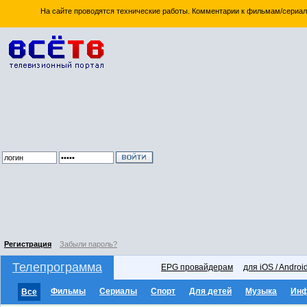
На сайте проводятся технические работы. Комментарии к фильмам/сериал
Регистрация
Забыли пароль?
Телепрограмма
EPG провайдерам
для iOS / Androi
Фильмы
Сериалы
Спорт
Для детей
Музыка
Ин
Все