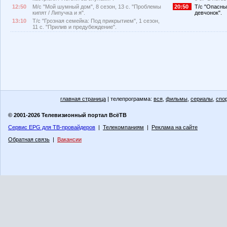
12:50
М/с "Мой шумный дом", 8 сезон, 13 с. "Проблемы
20:50
Т/с "Опасный
кипят / Липучка и я".
девчонок".
13:10
Т/с "Грозная семейка: Под прикрытием", 1 сезон,
11 с. "Прилив и предубеждение".
главная страница
| телепрограмма:
вся
,
фильмы
,
сериалы
,
спо
© 2001-2026 Телевизионный портал ВсёТВ
Сервис EPG для ТВ-провайдеров
|
Телекомпаниям
|
Реклама на сайте
Обратная связь
|
Вакансии