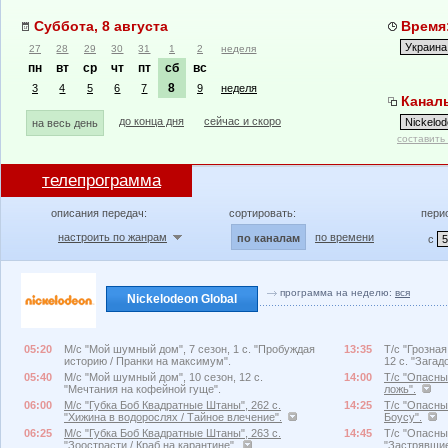
Суббота, 8 августа
Время:
27
28
29
30
31
1
2
неделя
пн
вт
ср
чт
пт
сб
вс
8
3
4
5
6
7
9
неделя
Каналы
до конца дня
сейчас и скоро
на весь день
составить
телепрограмма
описания передач:
сортировать:
пери
настроить по жанрам
по времени
по каналам
с
программа на неделю:
вся
Nickelodeon Global
05:20
М/с "Мой шумный дом", 7 сезон, 1 с. "Пробуждая
13:35
Т/с "Грозна
историю / Пранки на максимум".
12 с. "Зага
05:40
М/с "Мой шумный дом", 10 сезон, 12 с.
14:00
Т/с "Опасный
"Мечтания на кофейной гуще".
ложь".
06:00
М/с "Губка Боб Квадратные Штаны", 262 с.
14:25
Т/с "Опасный
"Хижина в водорослях / Тайное влечение".
Боусу".
06:25
М/с "Губка Боб Квадратные Штаны", 263 с.
14:45
Т/с "Опасный
"Зоострасти / Краб на карантине".
"Застрявшие