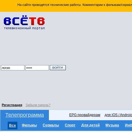
На сайте проводятся технические работы. Комментарии к фильмам/сериал
Регистрация
Забыли пароль?
Телепрограмма
EPG провайдерам
для iOS / Androi
Фильмы
Сериалы
Спорт
Для детей
Музыка
Ин
Все