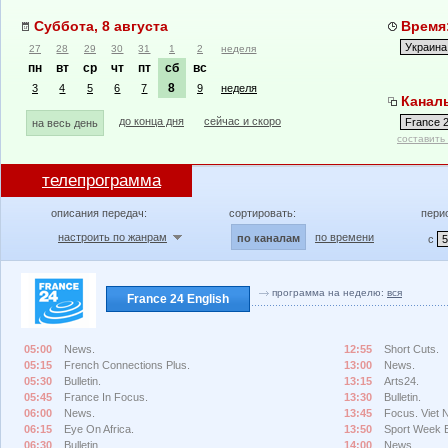
Суббота, 8 августа
Время:
27
28
29
30
31
1
2
неделя
пн
вт
ср
чт
пт
сб
вс
8
3
4
5
6
7
9
неделя
Каналы
до конца дня
сейчас и скоро
на весь день
составить
телепрограмма
описания передач:
сортировать:
пери
настроить по жанрам
по времени
по каналам
с
программа на неделю:
вся
France 24 English
05:00
News.
12:55
Short Cuts.
05:15
French Connections Plus.
13:00
News.
05:30
Bulletin.
13:15
Arts24.
05:45
France In Focus.
13:30
Bulletin.
06:00
News.
13:45
Focus. Viet 
06:15
Eye On Africa.
13:50
Sport Week 
06:30
Bulletin.
14:00
News.