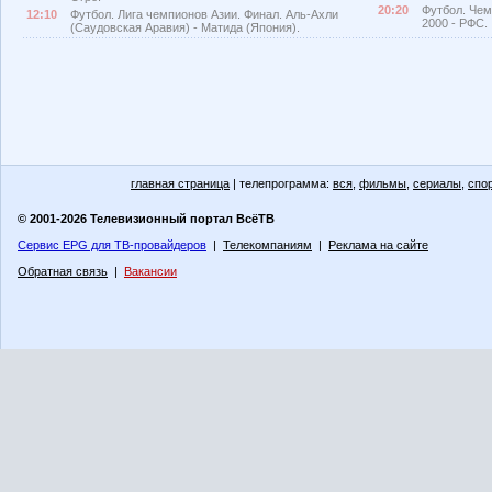
20:20
Футбол. Чем
12:10
Футбол. Лига чемпионов Азии. Финал. Аль-Ахли
2000 - РФС.
(Саудовская Аравия) - Матида (Япония).
главная страница
| телепрограмма:
вся
,
фильмы
,
сериалы
,
спо
© 2001-2026 Телевизионный портал ВсёТВ
Сервис EPG для ТВ-провайдеров
|
Телекомпаниям
|
Реклама на сайте
Обратная связь
|
Вакансии