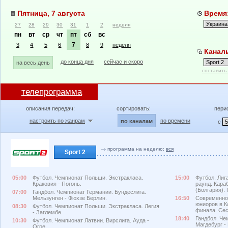
Пятница, 7 августа
Время:
27
28
29
30
31
1
2
неделя
пн
вт
ср
чт
пт
сб
вс
7
3
4
5
6
8
9
неделя
Каналы
до конца дня
сейчас и скоро
на весь день
составить
телепрограмма
описания передач:
сортировать:
пери
настроить по жанрам
по времени
по каналам
с
программа на неделю:
вся
Sport 2
05:00
Футбол. Чемпионат Польши. Экстракласа.
15:00
Футбол. Лиг
Краковия - Погонь.
раунд. Кара
(Болгария).
07:00
Гандбол. Чемпионат Германии. Бундеслига.
Мельзунген - Фюхзе Берлин.
16:50
Современное
юниоров в К
08:30
Футбол. Чемпионат Польши. Экстракласа. Легия
финала. Сес
- Заглембе.
18:40
Гандбол. Че
10:30
Футбол. Чемпионат Латвии. Вирслига. Ауда -
Магдебург -
Огре.