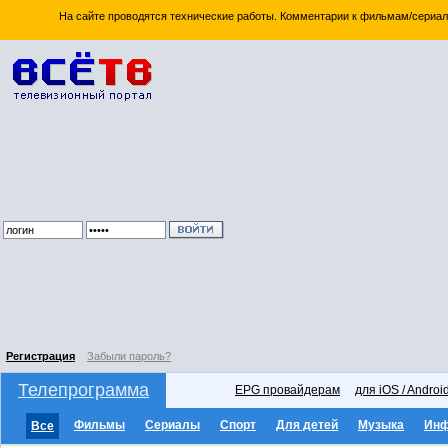
На сайте проводятся технические работы. Комментарии к фильмам/сериал
Регистрация
Забыли пароль?
Телепрограмма
EPG провайдерам
для iOS / Androi
Фильмы
Сериалы
Спорт
Для детей
Музыка
Ин
Все