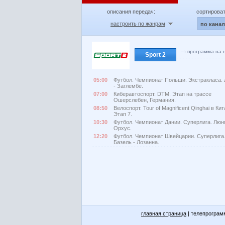
описания передач:
сортироват
настроить по жанрам
по кана
программа на 
Sport 2
05:00
Футбол. Чемпионат Польши. Экстракласа. 
- Заглембе.
07:00
Киберавтоспорт. DTM. Этап на трассе
Ошерслебен, Германия.
08:50
Велоспорт. Tour of Magnificent Qinghai в Кит
Этап 7.
10:30
Футбол. Чемпионат Дании. Суперлига. Люн
Орхус.
12:20
Футбол. Чемпионат Швейцарии. Суперлига
Базель - Лозанна.
главная страница
| телепрограм