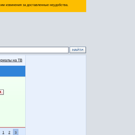
им извинения за доставленные неудобства.
риалы на ТВ
1
2
3