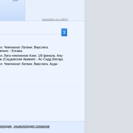
реклама на сайте
1
л. Чемпионат Латвии. Вирслига.
впилс - Елгава.
л. Лига чемпионов Азии. 1/8 финала. Аль-
ь (Саудовская Аравия) - Ас-Садд (Катар).
л. Чемпионат Латвии. Вирслига. Ауда -
лопедия
,
энциклопедия сериалов