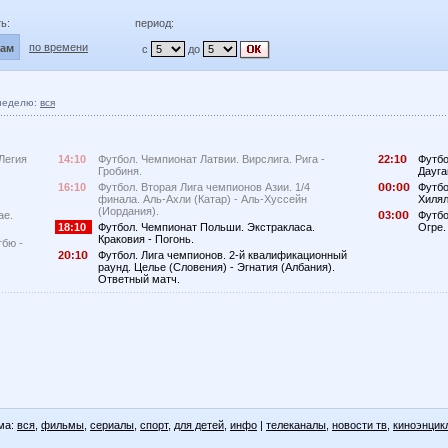
ь:
период:
по времени
лам
с
до
неделю:
вся
Легия
14:10
Футбол. Чемпионат Латвии. Вирслига. Рига -
22:1
Футбо
Гробиня.
Дауга
16:10
Футбол. Вторая Лига чемпионов Азии. 1/4
:
Футбо
финала. Аль-Ахли (Катар) - Аль-Хуссейн
Хилял
(Иордания).
ае.
3:
Футбо
18:10
Футбол. Чемпионат Польши. Экстракласа.
Огре.
Краковия - Погонь.
гбю -
2
:1
Футбол. Лига чемпионов. 2-й квалификационный
раунд. Целье (Словения) - Эгнатия (Албания).
.
Ответный матч.
ма:
вся
,
фильмы
,
сериалы
,
спорт
,
для детей
,
инфо
|
телеканалы
,
новости тв
,
киноэнцик