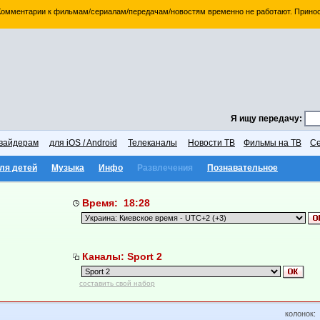
 Комментарии к фильмам/сериалам/передачам/новостям временно не работают. Принос
Я ищу передачу:
вайдерам
для iOS / Android
Телеканалы
Новости ТВ
Фильмы на ТВ
Се
ля детей
Музыка
Инфо
Развлечения
Познавательное
Время: 18:28
Каналы: Sport 2
составить свой набор
колонок: