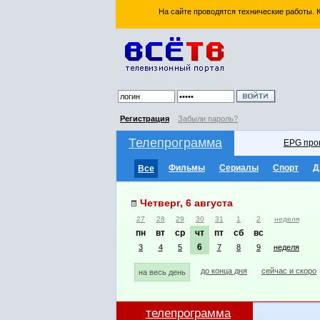
На сайте проводятся технические работы.
Регистрация
Забыли пароль?
Телепрограмма
EPG про
Фильмы
Сериалы
Спорт
Д
Все
Четверг, 6 августа
27
28
29
30
31
1
2
неделя
пн
вт
ср
чт
пт
сб
вс
6
3
4
5
7
8
9
неделя
до конца дня
сейчас и скоро
на весь день
телепрограмма