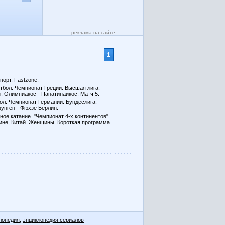
реклама на сайте
1
порт. Fastzone.
тбол. Чемпионат Греции. Высшая лига.
. Олимпиакос - Панатинаикос. Матч 5.
ол. Чемпионат Германии. Бундеслига.
унген - Фюхзе Берлин.
ное катание. "Чемпионат 4-х континентов"
ине, Китай. Женщины. Короткая программа.
лопедия
,
энциклопедия сериалов