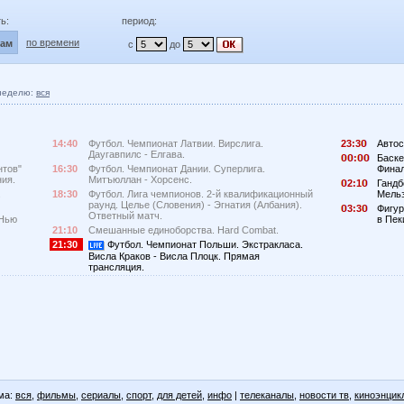
ь:
период:
по времени
лам
с
до
неделю:
вся
14:40
Футбол. Чемпионат Латвии. Вирслига.
23:3
Автос
Даугавпилс - Елгава.
:
Баске
нтов"
16:30
Футбол. Чемпионат Дании. Суперлига.
Финал
ния.
Митъюллан - Хорсенс.
2:1
Гандб
.
18:30
Футбол. Лига чемпионов. 2-й квалификационный
Мельз
раунд. Целье (Словения) - Эгнатия (Албания).
3:3
Фигур
Ответный матч.
 Нью
в Пек
21:10
Смешанные единоборства. Hard Combat.
21:30
Футбол. Чемпионат Польши. Экстракласа.
Висла Краков - Висла Плоцк. Прямая
трансляция.
ма:
вся
,
фильмы
,
сериалы
,
спорт
,
для детей
,
инфо
|
телеканалы
,
новости тв
,
киноэнцик