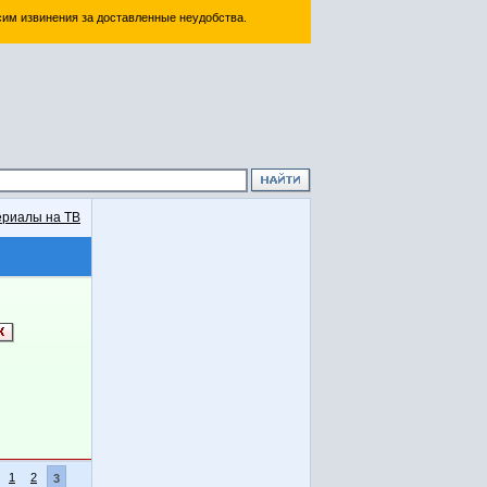
им извинения за доставленные неудобства.
риалы на ТВ
1
2
3