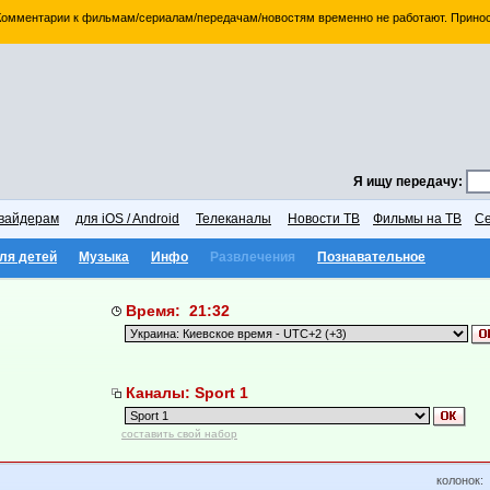
 Комментарии к фильмам/сериалам/передачам/новостям временно не работают. Принос
Я ищу передачу:
вайдерам
для iOS / Android
Телеканалы
Новости ТВ
Фильмы на ТВ
Се
ля детей
Музыка
Инфо
Развлечения
Познавательное
Время: 21:32
Каналы: Sport 1
составить свой набор
колонок: