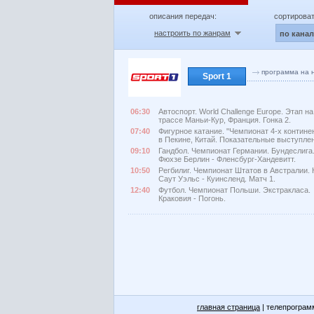
описания передач:
сортироват
настроить по жанрам
по кана
программа на 
Sport 1
06:30
Автоспорт. World Challenge Europe. Этап на
трассе Маньи-Кур, Франция. Гонка 2.
07:40
Фигурное катание. "Чемпионат 4-х контине
в Пекине, Китай. Показательные выступле
09:10
Гандбол. Чемпионат Германии. Бундеслига
Фюхзе Берлин - Фленсбург-Хандевитт.
10:50
Регбилиг. Чемпионат Штатов в Австралии.
Саут Уэльс - Куинсленд. Матч 1.
12:40
Футбол. Чемпионат Польши. Экстракласа.
Краковия - Погонь.
главная страница
| телепрограм