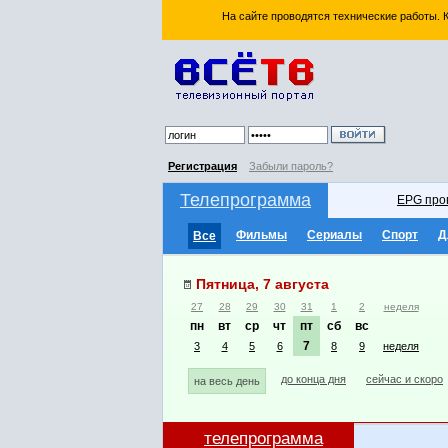
На сайте проводятся технические работы.
Регистрация
Забыли пароль?
Телепрограмма
EPG про
Фильмы
Сериалы
Спорт
Д
Все
Пятница, 7 августа
27
28
29
30
31
1
2
неделя
пн
вт
ср
чт
пт
сб
вс
7
3
4
5
6
8
9
неделя
до конца дня
сейчас и скоро
на весь день
телепрограмма