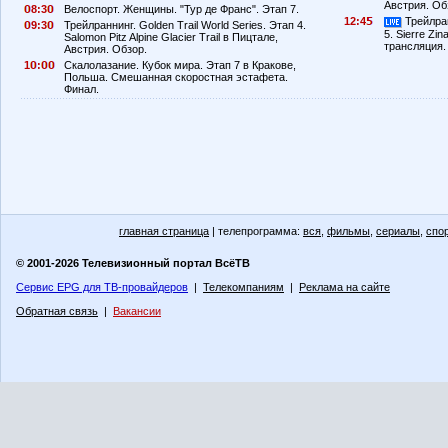
Австрия. Об
8:3
Велоспорт. Женщины. "Тур де Франс". Этап 7.
12:4
Трейлран
9:3
Трейлраннинг. Golden Trail World Series. Этап 4.
5. Sierre Zi
Salomon Pitz Alpine Glacier Trail в Пицтале,
трансляция.
Австрия. Обзор.
1
:
Скалолазание. Кубок мира. Этап 7 в Кракове,
Польша. Смешанная скоростная эстафета.
Финал.
главная страница
| телепрограмма:
вся
,
фильмы
,
сериалы
,
спо
© 2001-2026 Телевизионный портал ВсёТВ
Сервис EPG для ТВ-провайдеров
|
Телекомпаниям
|
Реклама на сайте
Обратная связь
|
Вакансии