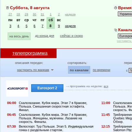
Суббота, 8 августа
Время:
27
28
29
30
31
1
2
неделя
пн
вт
ср
чт
пт
сб
вс
8
3
4
5
6
7
9
неделя
Каналы
до конца дня
сейчас и скоро
на весь день
составить
телепрограмма
описания передач:
сортировать:
пери
настроить по жанрам
по времени
по каналам
с
программа на неделю:
вся
Eurosport 2
6:
Скалолазание. Кубок мира. Этап 7 в Кракове,
11:
Скалолазани
Польша. Смешанная скоростная эстафета.
Польша. Же
Финал.
скорость. Ф
6:4
Скалолазание. Кубок мира. Этап 7 в Кракове,
11:4
Трейлраннинг
Польша. Женщины, мужчины. Лазание на
Quebec Mega
скорость. Финалы.
Обзор.
7:3
Велоспорт. Тур Польши. Этап 5. Индивидуальная
12:1
Трейлраннинг
гонка с раздельным стартом.
Salomon Pitz 