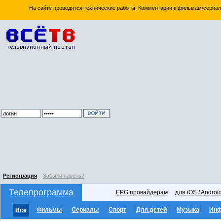
На сайте проводятся технические работы. Комментарии к фильмам/сериал
Регистрация
Забыли пароль?
Телепрограмма
EPG провайдерам
для iOS / Androi
Фильмы
Сериалы
Спорт
Для детей
Музыка
Ин
Все