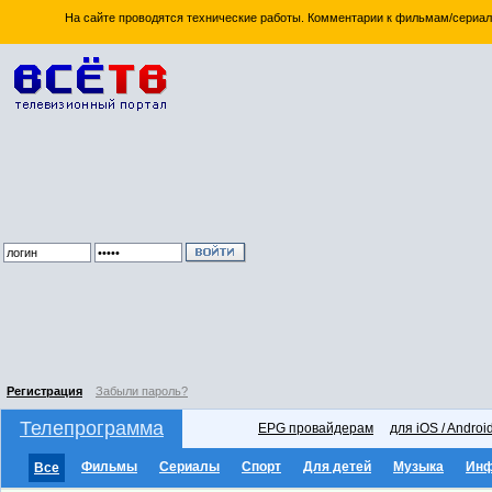
На сайте проводятся технические работы. Комментарии к фильмам/сериал
Регистрация
Забыли пароль?
Телепрограмма
EPG провайдерам
для iOS / Androi
Фильмы
Сериалы
Спорт
Для детей
Музыка
Ин
Все