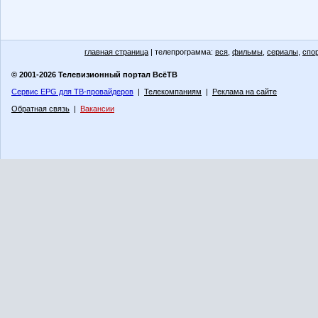
главная страница
| телепрограмма:
вся
,
фильмы
,
сериалы
,
спо
© 2001-2026 Телевизионный портал ВсёТВ
Сервис EPG для ТВ-провайдеров
|
Телекомпаниям
|
Реклама на сайте
Обратная связь
|
Вакансии