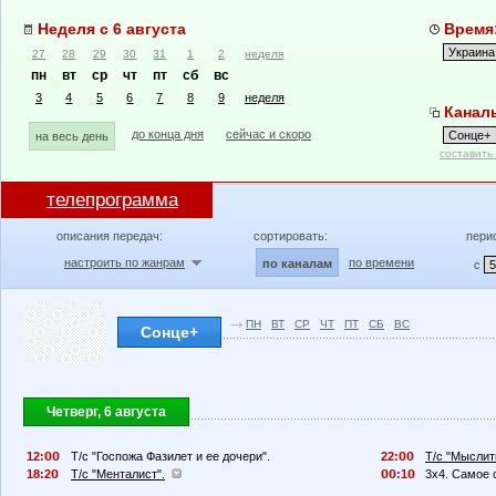
Неделя с 6 августа
Время:
27
28
29
30
31
1
2
неделя
пн
вт
ср
чт
пт
сб
вс
3
4
5
6
7
8
9
неделя
Каналы
до конца дня
сейчас и скоро
на весь день
составить
телепрограмма
описания передач:
сортировать:
пери
настроить по жанрам
по времени
по каналам
с
ПН
ВТ
СР
ЧТ
ПТ
СБ
ВС
Сонце+
Четверг, 6 августа
12:
Т/с "Госпожа Фазилет и ее дочери".
22:
Т/с "Мыслит
18:2
Т/с "Менталист".
:1
3х4. Самое