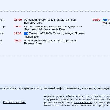
ен -
1
:
Автоспорт. Формула-1. Этап 11. Гран-при
2:
Те
Венгрии. Гонка.
транс
стер
17:3
Футбол. Чемпионат Германии. 2-я Бундеслига.
Дармштадт 98 - Хольштайн Киль.
га.
19:3
Теннис. WTA 1000. Торонто, Канада. Прямая
трансляция.
 в
23:3
Автоспорт. Формула-1. Этап 10. Гран-при
н
Бельгии. Гонка.
ма:
вся
,
фильмы
,
сериалы
,
спорт
,
для детей
,
инфо
|
телеканалы
,
новости тв
,
киноэнцик
Администрация сайта не несет ответственности за 
содержание рекламных баннеров и объявлений. Ча
|
Реклама на сайте
размещенной на сайте
www.vsetv.com
, для коммер
каком бы то ни было виде без письменного разреш