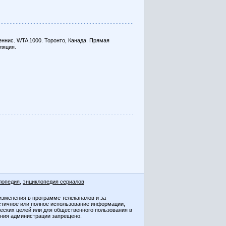
ннис. WTA 1000. Торонто, Канада. Прямая
ляция.
лопедия
,
энциклопедия сериалов
изменения в программе телеканалов и за
стичное или полное использование информации,
ческих целей или для общественного пользования в
ения администрации запрещено.