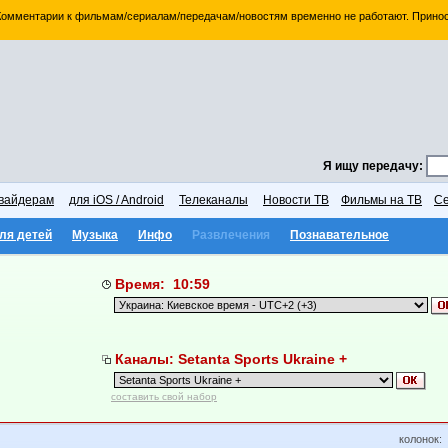
 Комментарии к фильмам/сериалам/передачам/новостям временно не работают. Принос
Я ищу передачу:
вайдерам
для iOS / Android
Телеканалы
Новости ТВ
Фильмы на ТВ
Се
ля детей
Музыка
Инфо
Развлечения
Познавательное
Время: 10:59
Каналы: Setanta Sports Ukraine +
составить свой набор
колонок: