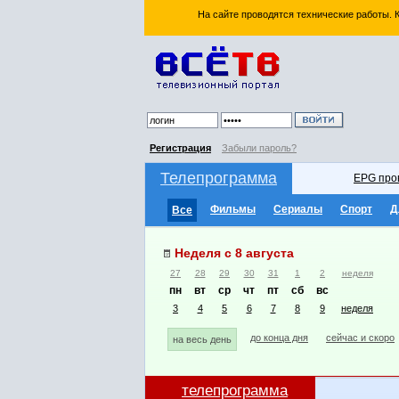
На сайте проводятся технические работы.
Регистрация
Забыли пароль?
Телепрограмма
EPG про
Фильмы
Сериалы
Спорт
Д
Все
Неделя с 8 августа
27
28
29
30
31
1
2
неделя
пн
вт
ср
чт
пт
сб
вс
3
4
5
6
7
8
9
неделя
до конца дня
сейчас и скоро
на весь день
телепрограмма