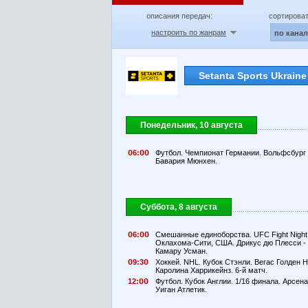
описания передач:
сортироват
настроить по жанрам
по кана
Setanta Sports Ukraine
Понедельник, 10 августа
6:
Футбол. Чемпионат Германии. Вольфсбург 
Бавария Мюнхен.
Суббота, 8 августа
6:
Смешанные единоборства. UFC Fight Night
Оклахома-Сити, США. Дрикус дю Плесси -
Камару Усман.
9:3
Хоккей. NHL. Кубок Стэнли. Вегас Голден Н
Каролина Харрикейнз. 6-й матч.
12:
Футбол. Кубок Англии. 1/16 финала. Арсена
Уиган Атлетик.