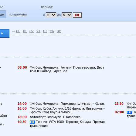
ь:
период:
по времени
лам
с
до
ПН
ВТ
СР
ЧТ
ПТ
СБ
ВС
 +
-
8:
Футбол. Чемпионат Англии. Премьер-лига. Вест
Хэм Юнайтед - Арсенал.
 в
14:
Футбол. Чемпионат Германии. Штутгарт - Кёльн.
23:3
Футбо
Дортм
16:
Футбол. Кубок Англии. 1/16 финала. Ливерпуль -
Брайтон энд Хоув Альбион.
2:
Те
айтс -
транс
18:
Автоспорт. Формула-1. Классика.
19:3
Теннис. WTA 1000. Торонто, Канада. Прямая
л -
трансляция.