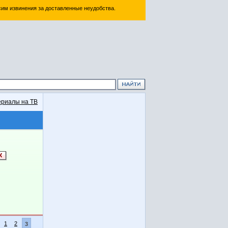
им извинения за доставленные неудобства.
риалы на ТВ
1
2
3