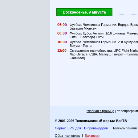
Воскресенье, 9 августа
6:
Футбол. Чемпионат Германии. Вердер Брем
Бавария Мюнхен.
8:
Футбол. Кубок Англии. 1/16 финала. Манче
Сити - Солфорд Сити.
1
:
Футбол. Чемпионат Германии. 2-я Бундесли
Бохум - Герта.
12:
Смешанные единоборства. UFC Fight Night
Лас-Вегасе, США. Матеуш Гамрот - Куилла
Салкиллд.
главная страница
| телепрограм
© 2001-2026 Телевизионный портал ВсёТВ
Сервис EPG для ТВ-провайдеров
|
Телекомпаниям
Обратная связь
|
Вакансии